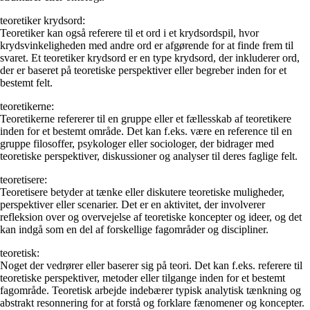
teoretiker krydsord:
Teoretiker kan også referere til et ord i et krydsordspil, hvor
krydsvinkeligheden med andre ord er afgørende for at finde frem til
svaret. Et teoretiker krydsord er en type krydsord, der inkluderer ord,
der er baseret på teoretiske perspektiver eller begreber inden for et
bestemt felt.
teoretikerne:
Teoretikerne refererer til en gruppe eller et fællesskab af teoretikere
inden for et bestemt område. Det kan f.eks. være en reference til en
gruppe filosoffer, psykologer eller sociologer, der bidrager med
teoretiske perspektiver, diskussioner og analyser til deres faglige felt.
teoretisere:
Teoretisere betyder at tænke eller diskutere teoretiske muligheder,
perspektiver eller scenarier. Det er en aktivitet, der involverer
refleksion over og overvejelse af teoretiske koncepter og ideer, og det
kan indgå som en del af forskellige fagområder og discipliner.
teoretisk:
Noget der vedrører eller baserer sig på teori. Det kan f.eks. referere til
teoretiske perspektiver, metoder eller tilgange inden for et bestemt
fagområde. Teoretisk arbejde indebærer typisk analytisk tænkning og
abstrakt resonnering for at forstå og forklare fænomener og koncepter.