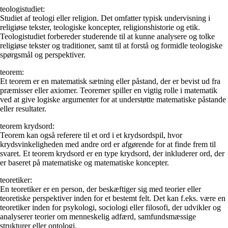
teologistudiet:
Studiet af teologi eller religion. Det omfatter typisk undervisning i
religiøse tekster, teologiske koncepter, religionshistorie og etik.
Teologistudiet forbereder studerende til at kunne analysere og tolke
religiøse tekster og traditioner, samt til at forstå og formidle teologiske
spørgsmål og perspektiver.
teorem:
Et teorem er en matematisk sætning eller påstand, der er bevist ud fra
præmisser eller axiomer. Teoremer spiller en vigtig rolle i matematik
ved at give logiske argumenter for at understøtte matematiske påstande
eller resultater.
teorem krydsord:
Teorem kan også referere til et ord i et krydsordspil, hvor
krydsvinkeligheden med andre ord er afgørende for at finde frem til
svaret. Et teorem krydsord er en type krydsord, der inkluderer ord, der
er baseret på matematiske og matematiske koncepter.
teoretiker:
En teoretiker er en person, der beskæftiger sig med teorier eller
teoretiske perspektiver inden for et bestemt felt. Det kan f.eks. være en
teoretiker inden for psykologi, sociologi eller filosofi, der udvikler og
analyserer teorier om menneskelig adfærd, samfundsmæssige
strukturer eller ontologi.