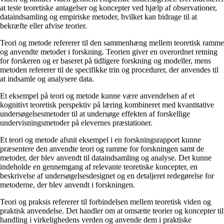
at teste teoretiske antagelser og koncepter ved hjælp af observationer,
dataindsamling og empiriske metoder, hvilket kan bidrage til at
bekræfte eller afvise teorier.
Teori og metode refererer til den sammenhæng mellem teoretisk ramme
og anvendte metoder i forskning. Teorien giver en overordnet retning
for forskeren og er baseret på tidligere forskning og modeller, mens
metoden refererer til de specifikke trin og procedurer, der anvendes til
at indsamle og analysere data.
Et eksempel på teori og metode kunne være anvendelsen af et
kognitivt teoretisk perspektiv på læring kombineret med kvantitative
undersøgelsesmetoder til at undersøge effekten af forskellige
undervisningsmetoder på elevernes præstationer.
Et teori og metode afsnit eksempel i en forskningsrapport kunne
præsentere den anvendte teori og ramme for forskningen samt de
metoder, der blev anvendt til dataindsamling og analyse. Det kunne
indeholde en gennemgang af relevante teoretiske koncepter, en
beskrivelse af undersøgelsesdesignet og en detaljeret redegørelse for
metoderne, der blev anvendt i forskningen.
Teori og praksis refererer til forbindelsen mellem teoretisk viden og
praktisk anvendelse. Det handler om at omsætte teorier og koncepter til
handling i virkelighedens verden og anvende dem i praktiske