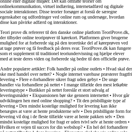
online eller digitale miljøer. Det kan omfatte teorier om
onlinekommunikation, virtuel indlæring, internetadfærd og digitale
sociale interaktioner. Disse teorier forsøger at forstå de særegne
egenskaber og udfordringer ved online rum og undersøge, hvordan
disse kan påvirke adfærd og interaktioner.
Teori prove dk refererer til den danske online platform TeoriProve.dk,
der tilbyder online teoriprøver til kørekort. Platformen giver brugerne
mulighed for at forberede sig på den teoretiske del af køreprøven ved
at tage prøver og få feedback på deres svar. TeoriProve.dk kan fungere
som et supplement til traditionel teoriundervisning og hjælpe elever
med at teste deres viden og forberede sig bedre til den officielle prøve.
Andre populære artikler:
Folk handler på online outlets
•
Hvad skal der
ske med handel over nettet?
•
Nogle internet varehuse præsterer fragtfri
levering
•
Flere e-forhandlere sikrer fragt uden gebyr
•
De unge
handler via forhandlere på nettet
•
I mange tilfælde den mest letkøbte
leveringstype
•
Butikker på nettet foreslår et stort udvalg af
leveringsmåder
•
Ekspansionen bør ske gennem internettet
•
Hvor går
udviklingen hen med online shopping?
•
Tit den prisbilligste type af
levering
•
Den mindst kostelige mulighed for levering kan ikke
benægtes at være at hente produkterne selv
•
Den prisbilligste form for
levering vil dog i de fleste tilfælde være at hente pakken selv
•
Den
mindst kostelige mulighed for fragt er uden tvivl selv at hente ordren
•
Hvilken er vejen til succes for din webshop?
•
En hel del forhandlere