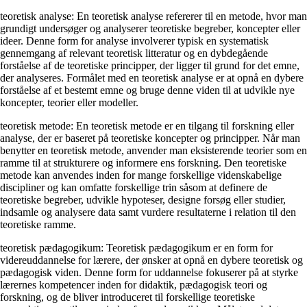
teoretisk analyse: En teoretisk analyse refererer til en metode, hvor man
grundigt undersøger og analyserer teoretiske begreber, koncepter eller
ideer. Denne form for analyse involverer typisk en systematisk
gennemgang af relevant teoretisk litteratur og en dybdegående
forståelse af de teoretiske principper, der ligger til grund for det emne,
der analyseres. Formålet med en teoretisk analyse er at opnå en dybere
forståelse af et bestemt emne og bruge denne viden til at udvikle nye
koncepter, teorier eller modeller.
teoretisk metode: En teoretisk metode er en tilgang til forskning eller
analyse, der er baseret på teoretiske koncepter og principper. Når man
benytter en teoretisk metode, anvender man eksisterende teorier som en
ramme til at strukturere og informere ens forskning. Den teoretiske
metode kan anvendes inden for mange forskellige videnskabelige
discipliner og kan omfatte forskellige trin såsom at definere de
teoretiske begreber, udvikle hypoteser, designe forsøg eller studier,
indsamle og analysere data samt vurdere resultaterne i relation til den
teoretiske ramme.
teoretisk pædagogikum: Teoretisk pædagogikum er en form for
videreuddannelse for lærere, der ønsker at opnå en dybere teoretisk og
pædagogisk viden. Denne form for uddannelse fokuserer på at styrke
lærernes kompetencer inden for didaktik, pædagogisk teori og
forskning, og de bliver introduceret til forskellige teoretiske