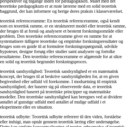
perspektiver og tilgange inden for pædagogikken. Målet med det
teoretiske pædagogikum er at ruste lærerne med en solid teoretisk
baggrund, der kan informere og berige deres praksis i klasseværelset.
teoretisk referenceramme: En teoretisk referenceramme, også kendt
som en teoretisk ramme, er en struktureret model eller teoretisk ramme,
der bruges til at forstå og analysere et bestemt forskningsområde eller
problem. Den teoretiske referenceramme giver en ramme for at
systematisere tidligere teoretiske og empiriske forskningsresultater og
bruges som en guide til at formulere forskningsspørgsmål, udvikle
hypoteser, designe forsøg eller studier samt analysere og fortolke
resultaterne. Den teoretiske referenceramme er afgørende for at sikre
en solid og teoretisk begrundet forskningsproces.
teoretisk sandsynlighed: Teoretisk sandsynlighed er en matematisk
koncept, der bruges til at beskrive sandsynligheden for, at en given
begivenhed eller udfald vil forekomme. I modsætning til empirisk
sandsynlighed, der baserer sig på observerede data, er teoretisk
sandsynlighed baseret på teoretiske principper og matematiske
modeller. Den teoretiske sandsynlighed kan beregnes ved at dividere
antallet af gunstige udfald med antallet af mulige udfald i et
eksperiment eller en situation.
teoretisk udbytte: Teoretisk udbytte refererer til den viden, forståelse
eller indsigt, man opnår gennem teoretisk læring eller undersøgelse.
Dette kan omfatte konceptualisering af teorier, erhvervelse af teoretisk