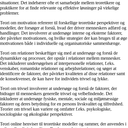
situationer. Det indebærer ofte et samarbejde mellem teoretikere og
praktikere for at finde relevante og effektive løsninger på virkelige
problemer.
Teori om motivation refererer til forskellige teoretiske perspektiver og
modeller, der forsøger at forstå, hvad der driver menneskers adfærd og
handlinger. Det involverer at undersøge interne og eksterne faktorer,
der påvirker motivationen, og hvilke strategier der kan bruges til at øge
motivationen både i individuelle og organisatoriske sammenhænge.
Teori om relationer beskæftiger sig med at undersøge og forstå de
dynamikker og processer, der opstår i relationer mellem mennesker.
Det inkluderer undersøgelsen af interpersonelle relationer, f.eks.
venskaber, romantiske relationer og arbejdsrelationer, og søger at
identificere de faktorer, der påvirker kvaliteten af ​​disse relationer samt
de konsekvenser, de kan have for individets trivsel og lykke.
Teori om trivsel involverer at undersøge og forstå de faktorer, der
bidrager til menneskers generelle trivsel og velbefindende. Det
inkluderer at undersøge fysiske, mentale, sociale og miljømæssige
faktorer og deres betydning for en persons livskvalitet og tilfredshed.
Teorier om trivsel kan variere og omfatter f.eks. psykologiske,
sociologiske og økologiske perspektiver.
Teori online henviser til teoretiske modeller og rammer, der anvendes i