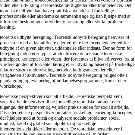
viden eller udvikling af teoretiske færdigheder eller kompetencer. Det
teoretiske udbytte kan have praktisk anvendelse i forskellige
professionelle eller akademiske sammenhænge og kan hjælpe med at
informere beslutninger, udvikle ny forskning eller styrke problem
løsning.
teoretisk udbytte beregning: Teoretisk udbytte beregning henviser til
processen med at kvantificere eller vurdere det forventede teoretiske
udbytte af en given aktivitet, uddannelse eller indsats. Denne form for
beregning indebærer typisk at identificere de relevante teoretiske
principper, koncepter eller viden, der forventes at blive erhvervet, og at
vurdere graden af forventet læring eller udvikling baseret på forskellige
faktorer såsom undervisningsmetoder, læringsmaterialer eller
varigheden af aktiviteten. Teoretisk udbytte beregning bruges ofte i
planlægning og evaluering af uddannelsesprogrammer, kurser eller
workshops.
teoretiske perspektiver i socialt arbejde: Teoretiske perspektiver i
socialt arbejde henviser til de forskellige teoretiske rammer eller
tilgange, der informerer og vejleder praksis inden for socialt arbejde.
Disse teoretiske perspektiver omfatter forskellige teorier og koncepter,
der hjælper med at forstå og analysere sociale problemer, social
ulighed, lokal og global socialpolitik og forskellige
interventionsteknikker eller metoder. De teoretiske perspektiver i
socialt arbejde kan have en stærk indflydelse på, hvordan