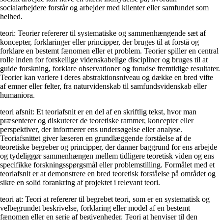
socialarbejdere forstår og arbejder med klienter eller samfundet som
helhed.
teori: Teorier refererer til systematiske og sammenhængende sæt af
koncepter, forklaringer eller principper, der bruges til at forstå og
forklare en bestemt fænomen eller et problem. Teorier spiller en central
rolle inden for forskellige videnskabelige discipliner og bruges til at
guide forskning, forklare observationer og forudse fremtidige resultater.
Teorier kan variere i deres abstraktionsniveau og dække en bred vifte
af emner eller felter, fra naturvidenskab til samfundsvidenskab eller
humaniora.
teori afsnit: Et teoriafsnit er en del af en skriftlig tekst, hvor man
præsenterer og diskuterer de teoretiske rammer, koncepter eller
perspektiver, der informerer ens undersøgelse eller analyse.
Teoriafsnittet giver læseren en grundlæggende forståelse af de
teoretiske begreber og principper, der danner baggrund for ens arbejde
og tydeliggør sammenhængen mellem tidligere teoretisk viden og ens
specifikke forskningsspørgsmål eller problemstilling. Formålet med et
teoriafsnit er at demonstrere en bred teoretisk forståelse på området og
sikre en solid forankring af projektet i relevant teori.
teori at: Teori at refererer til begrebet teori, som er en systematisk og
velbegrundet beskrivelse, forklaring eller model af en bestemt
fænomen eller en serie af begivenheder. Teori at henviser til den