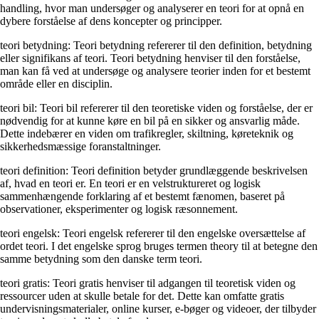
handling, hvor man undersøger og analyserer en teori for at opnå en
dybere forståelse af dens koncepter og principper.
teori betydning: Teori betydning refererer til den definition, betydning
eller signifikans af teori. Teori betydning henviser til den forståelse,
man kan få ved at undersøge og analysere teorier inden for et bestemt
område eller en disciplin.
teori bil: Teori bil refererer til den teoretiske viden og forståelse, der er
nødvendig for at kunne køre en bil på en sikker og ansvarlig måde.
Dette indebærer en viden om trafikregler, skiltning, køreteknik og
sikkerhedsmæssige foranstaltninger.
teori definition: Teori definition betyder grundlæggende beskrivelsen
af, hvad en teori er. En teori er en velstruktureret og logisk
sammenhængende forklaring af et bestemt fænomen, baseret på
observationer, eksperimenter og logisk ræsonnement.
teori engelsk: Teori engelsk refererer til den engelske oversættelse af
ordet teori. I det engelske sprog bruges termen theory til at betegne den
samme betydning som den danske term teori.
teori gratis: Teori gratis henviser til adgangen til teoretisk viden og
ressourcer uden at skulle betale for det. Dette kan omfatte gratis
undervisningsmaterialer, online kurser, e-bøger og videoer, der tilbyder