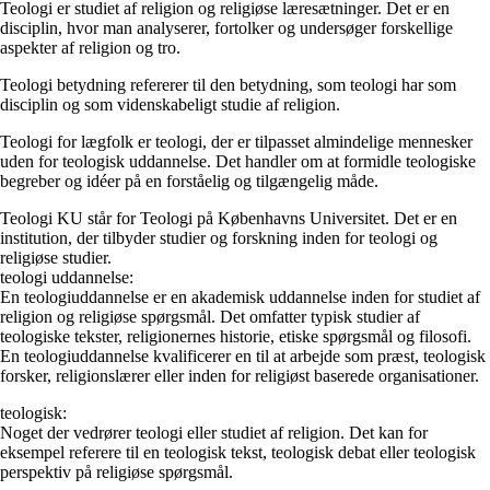
Teologi er studiet af religion og religiøse læresætninger. Det er en
disciplin, hvor man analyserer, fortolker og undersøger forskellige
aspekter af religion og tro.
Teologi betydning refererer til den betydning, som teologi har som
disciplin og som videnskabeligt studie af religion.
Teologi for lægfolk er teologi, der er tilpasset almindelige mennesker
uden for teologisk uddannelse. Det handler om at formidle teologiske
begreber og idéer på en forståelig og tilgængelig måde.
Teologi KU står for Teologi på Københavns Universitet. Det er en
institution, der tilbyder studier og forskning inden for teologi og
religiøse studier.
teologi uddannelse:
En teologiuddannelse er en akademisk uddannelse inden for studiet af
religion og religiøse spørgsmål. Det omfatter typisk studier af
teologiske tekster, religionernes historie, etiske spørgsmål og filosofi.
En teologiuddannelse kvalificerer en til at arbejde som præst, teologisk
forsker, religionslærer eller inden for religiøst baserede organisationer.
teologisk:
Noget der vedrører teologi eller studiet af religion. Det kan for
eksempel referere til en teologisk tekst, teologisk debat eller teologisk
perspektiv på religiøse spørgsmål.