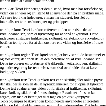
teorien uden at skulle betale for dem.
teori klar: Teori klar betegner den tilstand, hvor man har forståelse og
viden om en teori og er i stand til at anvende den på en praktisk måde.
At være teori klar indebærer, at man har studeret, forstået og
internaliseret teoriens koncepter og principper.
teori kørekort: Teori kørekort refererer til den teoretiske del af
køreuddannelsen, som er nødvendig for at opnå et kørekort. Dette
indebærer at studere trafikregler, skiltning, køreteknik og sikkerhed og
bestå en teoriprøve for at demonstrere ens viden og forståelse af disse
emner.
teori kørekort regler: Teori kørekort regler henviser til de bestemmelser
og forskrifter, der er en del af den teoretiske del af køreuddannelsen.
Dette involverer en forståelse af trafikregler, vejtrafikloven, skiltning
og andre regler og bestemmelser, som skal overholdes for at køre
lovligt og sikkert.
teori kørekort test: Teori kørekort test er en skriftlig eller online prøve,
der skal bestås som en del af køreuddannelsen for at opnå et kørekort.
Denne test evaluerer ens viden og forståelse af trafikregler, skiltning,
køreteknik og sikkerhedsforanstaltninger. Resultatet af testen kan
afgøre, om man er berettiget til at tage en praktisk køreprøve.
Teori og empiri beskriver den kombinerede anvendelse af teoretisk
viden og faktuel viden gennem empiriske undersøgelser. Det indebærer